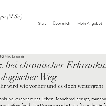
gin (M.Sc.)
Start
Über mich
Mein Angebot
5
2 Min. Lesezeit
 bei chronischer Erkranku
ologischer Weg
r wird wie vorher und es doch weitergeht
rankung verändert das Leben. Manchmal abrupt, manchm
mer tiefgreifend. Die Diagnose selbst ist oft nur der An