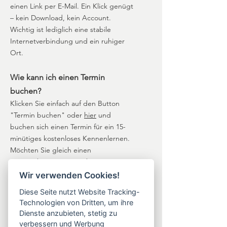
einen Link per E-Mail. Ein Klick genügt
– kein Download, kein Account.
Wichtig ist lediglich eine stabile
Internetverbindung und ein ruhiger
Ort.
Wie kann ich einen Termin
buchen?
Klicken Sie einfach auf den Button
"Termin buchen" oder
hier
und
buchen sich einen Termin für ein 15-
minütiges kostenloses Kennenlernen.
Möchten Sie gleich einen
Gesprächstermin vereinbaren,
schreiben Sie mir über das
Wir verwenden Cookies!
Kontaktformular Ihr Anliegen, ich
Diese Seite nutzt Website Tracking-
melde mich in der Regel innerhalb von
Technologien von Dritten, um ihre
48 Stunden mit drei Terminvorschlägen
Dienste anzubieten, stetig zu
zurück.
verbessern und Werbung