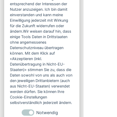
entsprechend der Interessen der
Wie läuft die Bezahlung ab?
Nutzer anzuzeigen. Ich bin damit
einverstanden und kann meine
Nach Terminvereinbarung erhalten Sie
Einwilligung jederzeit mit Wirkung
von mir eine E-Mail mit allen
für die Zukunft widerrufen oder
Informationen. Sie zahlen per
ändern.Wir weisen darauf hin, dass
Überweisung im Voraus. Erst mit
einige Tools Daten in Drittstaaten
Zahlungseingang ist der Termin
ohne angemessenes
verbindlich. Sie erhalten zudem eine
Datenschutzniveau übertragen
Rechnung per E-Mail.
können. Mit dem Klick auf
«Akzeptieren (inkl.
48-Stunden-Regel
Datenübertragung in Nicht-EU-
Staaten)» stimmen Sie zu, dass die
Die Bezahlung der Sitzungen erfolgt
Daten sowohl von uns als auch von
im Voraus und muss mind. 48 Stunden
den jeweiligen Drittanbietern (auch
vor dem Termin eingehen. Wenn ein
aus Nicht-EU-Staaten) verwendet
Termin mehr als 48 Stunden im Voraus
werden dürfen. Sie können Ihre
abgesagt wird, wird die volle Summe
Cookie-Einstellungen
zurückerstattet, andernfalls ist eine
selbstverständlich jederzeit ändern.
Erstattung leider nicht mehr möglich.
Notwendig