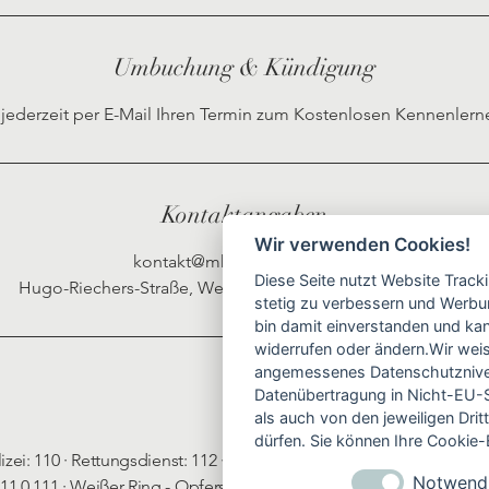
.
Umbuchung & Kündigung
jederzeit per E-Mail Ihren Termin zum Kostenlosen Kennenler
Kontaktangaben
Wir verwenden Cookies!
kontakt@mh-psychologie.de
Diese Seite nutzt Website Track
Hugo-Riechers-Straße, Wedemark-Wennebostel, Germany
stetig zu verbessern und Werbu
bin damit einverstanden und kann
widerrufen oder ändern.Wir weis
angemessenes Datenschutzniveau
Datenübertragung in Nicht-EU-S
als auch von den jeweiligen Dr
dürfen. Sie können Ihre Cookie-E
izei: 110 · Rettungsdienst: 112 · Ärztlicher Bereitschaftsdienst:
Notwend
11 0 111 · Weißer Ring - Opferschutz: 116 006